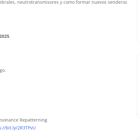
rebrales, neutrotransmisores y como formar nuevos senderos
2025
go.
Resonance Repatterning
s://bit.ly/2R3TPvU