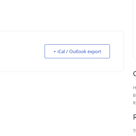
+ iCal / Outlook export
B
R
T