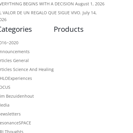
VERYTHING BEGINS WITH A DECISION
August 1, 2026
L VALOR DE UN REGALO QUE SIGUE VIVO.
July 14,
026
Categories
Products
016~2020
nnouncements
rticles General
rticles Science And Healing
HLOExperiences
OCUS
im Bezuidenhout
edia
ewsletters
esonanceSPACE
RI Thoughts