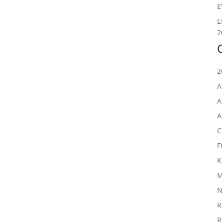
E
E
2
2
A
A
A
C
F
K
M
N
R
R