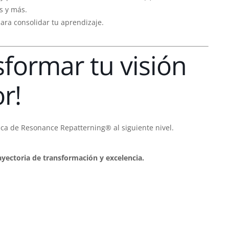
s y más.
ara consolidar tu aprendizaje.
sformar tu visión
or!
tica de Resonance Repatterning® al siguiente nivel.
ayectoria de transformación y excelencia.