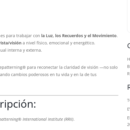
?
nes para trabajar con
la Luz, los Recuerdos y el Movimiento
.
vista/visión
a nivel físico, emocional y energético.
ual interna y externa.
B
patterning® para reconectar la claridad de visión —no solo
R
itando cambios poderosos en tu vida y en la de tus
ripción:
T
E
E
tterning® International Institute (RRII)
.
2