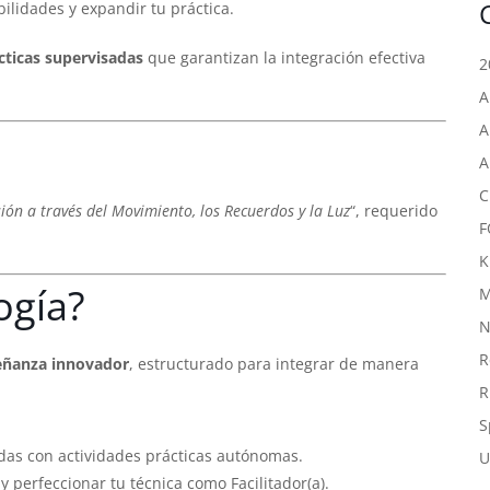
bilidades y expandir tu práctica.
cticas supervisadas
que garantizan la integración efectiva
2
A
A
A
C
sión a través del Movimiento, los Recuerdos y la Luz
“, requerido
F
K
ogía?
M
N
R
eñanza innovador
, estructurado para integrar de manera
R
S
adas con actividades prácticas autónomas.
U
y perfeccionar tu técnica como Facilitador(a).