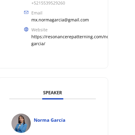
+5215539529260
Email
mx.normagarcia@gmail.com
Website
https://resonancerepatterning.com/norma-
garcia/
SPEAKER
Norma García