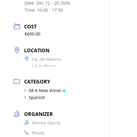
Date:
Dec 12 - 20 2026
Time:
10:00 - 17:30
COST
$600.00
LOCATION
Cd. de México
Cd. de México
CATEGORY
08 A New Vision
Spanish
ORGANIZER
Norma García
Phone