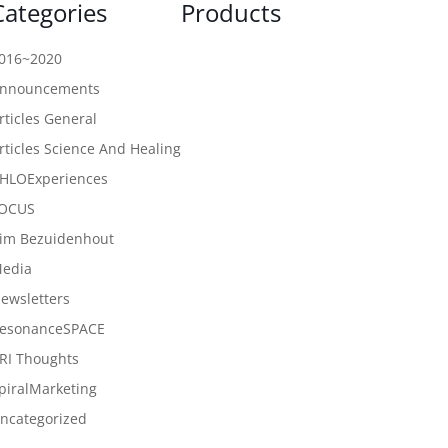
Categories
Products
016~2020
nnouncements
rticles General
rticles Science And Healing
HLOExperiences
OCUS
im Bezuidenhout
edia
ewsletters
esonanceSPACE
RI Thoughts
piralMarketing
ncategorized