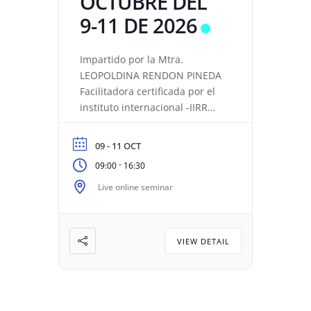
OCTUBRE DEL
9-11 DE 2026
Impartido por la Mtra.
LEOPOLDINA RENDON PINEDA
Facilitadora certificada por el
instituto internacional -IIRR
CED. PROF. 12566340,
certificada por SEP CONOCER-,
09 - 11 OCT
tuve la formación
-
09:00
16:30
directamente con la creadora
del método -Chloe
Live online seminar
Wordssworth- y Karine
Boucart; con más de 25 años
de experiencia en Resonance
VIEW DETAIL
Repatterning y 20 años como
maestra. Experta en
acompañar procesos de
transformación y conciencia.