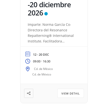
-20 diciembre
2026
Imparte: Norma García Co-
Directora del Resonance
Repatterning® International
Institute. Facilitadora
Certificada y Maestra
Autorizada a nivel Básico y
12 - 20 DEC
Avanzado de Resonance
-
09:00
16:30
Repatterning®. WA: (+52)
551703 9432 Email:
Cd. de México
normagarcia@normagarcia.net
Cd. de México
VIEW DETAIL