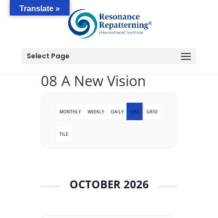
Translate »
Select Page
08 A New Vision
MONTHLY
WEEKLY
DAILY
LIST
GRID
TILE
OCTOBER 2026