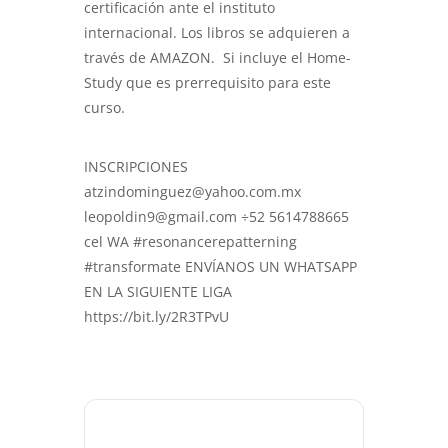
certificación ante el instituto
internacional. Los libros se adquieren a
través de AMAZON. Si incluye el Home-
Study que es prerrequisito para este
curso.
INSCRIPCIONES
atzindominguez@yahoo.com.mx
leopoldin9@gmail.com ÷52 5614788665
cel WA #resonancerepatterning
#transformate ENVÍANOS UN WHATSAPP
EN LA SIGUIENTE LIGA
https://bit.ly/2R3TPvU