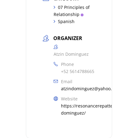
07 Principles of
Relationship
Spanish
ORGANIZER
Atzin Dominguez
Phone
+52 5614788665
Email
atzindominguez@yahoo.com.mx
Website
https://resonancerepatterning.com/a
dominguez/