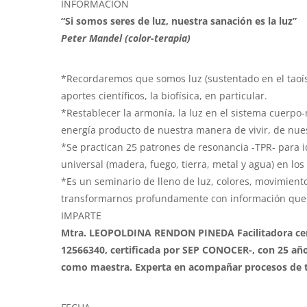
INFORMACIÓN
“Si somos seres de luz, nuestra sanación es la luz”
Peter Mandel (color-terapia)
*Recordaremos que somos luz (sustentado en el taoísmo
aportes científicos, la biofísica, en particular.
*Restablecer la armonía, la luz en el sistema cuerpo
energía producto de nuestra manera de vivir, de nue
*Se practican 25 patrones de resonancia -TPR- para i
universal (madera, fuego, tierra, metal y agua) en lo
*Es un seminario de lleno de luz, colores, movimiento
transformarnos profundamente con información que n
IMPARTE
Mtra. LEOPOLDINA RENDON PINEDA Facilitadora certif
12566340, certificada por SEP CONOCER-, con 25 añ
como maestra. Experta en acompañar procesos de t