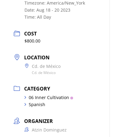
Timezone:
America/New_York
Date:
Aug 18 - 20 2023
Time:
All Day
COST
$800.00
LOCATION
Cd. de México
Cd. de México
CATEGORY
06 Inner Cultivation
Spanish
ORGANIZER
Atzin Dominguez