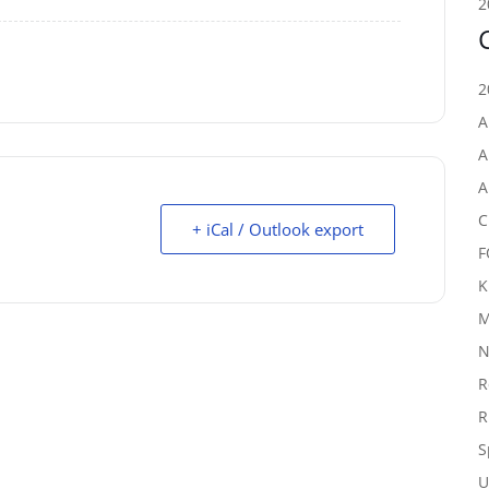
2
2
A
A
A
C
+ iCal / Outlook export
F
K
M
N
R
R
S
U