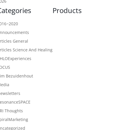
026
Categories
Products
016~2020
nnouncements
rticles General
rticles Science And Healing
HLOExperiences
OCUS
im Bezuidenhout
edia
ewsletters
esonanceSPACE
RI Thoughts
piralMarketing
ncategorized