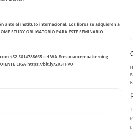
ón ante el instituto internacional. Los libros se adquieren a
 HOME STUDY OBLIGATORIO PARA ESTE SEMINARIO
om ÷52 5614788665 cel WA #resonancerepatterning
ENTE LIGA https://bit.ly/2R3TPvU
B
R
T
E
E