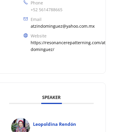
Phone
+52 5614788665
Email
atzindominguez@yahoo.com.mx
Website
https://resonancerepatterning.com/atzin-
dominguez/
SPEAKER
Leopoldina Rendón