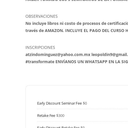
OBSERVACIONES
No incluye libros ni costo de procesos de certificaci
través de AMAZON. INCLUYE EL PAGO DEL CURSO
INSCRIPCIONES
atzindominguez@yahoo.com.mx leopoldin9@gmail.c
#transformate ENVÍANOS UN WHATSAPP EN LA SIGUI
Early Discount Seminar Fee
$0
Retake Fee
$300
Early Discount Retake Fee
$0