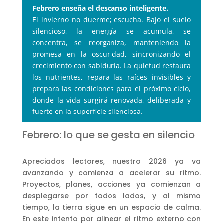
Febrero enseña el descanso inteligente.
El invierno no duerme; escucha. Bajo el suelo
silencioso, la energía se acumula, se
concentra, se reorganiza, manteniendo la
promesa en la oscuridad, sincronizando el
crecimiento con sabiduría. La quietud restaura
los nutrientes, repara las raíces invisibles y
prepara las condiciones para el próximo ciclo,
donde la vida surgirá renovada, deliberada y
fuerte en la superficie silenciosa.
Febrero: lo que se gesta en silencio
Apreciados lectores, nuestro 2026 ya va
avanzando y comienza a acelerar su ritmo.
Proyectos, planes, acciones ya comienzan a
desplegarse por todos lados, y al mismo
tiempo, la tierra sigue en un espacio de calma.
En este intento por alinear el ritmo externo con