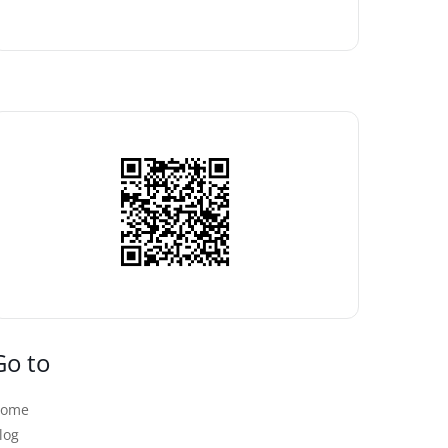
Go to
Home
log