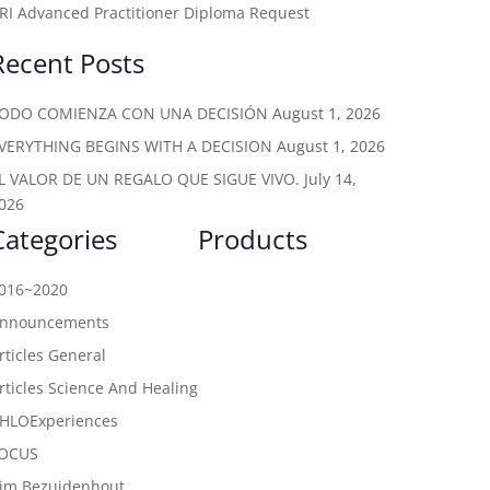
RI Advanced Practitioner Diploma Request
Recent Posts
ODO COMIENZA CON UNA DECISIÓN
August 1, 2026
VERYTHING BEGINS WITH A DECISION
August 1, 2026
L VALOR DE UN REGALO QUE SIGUE VIVO.
July 14,
026
Categories
Products
016~2020
nnouncements
rticles General
rticles Science And Healing
HLOExperiences
OCUS
im Bezuidenhout