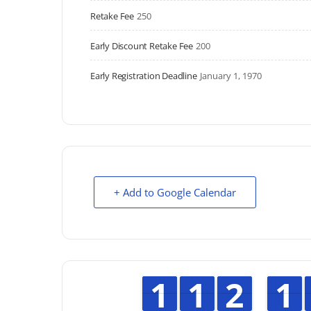
Retake Fee
250
Early Discount Retake Fee
200
Early Registration Deadline
January 1, 1970
+ Add to Google Calendar
1
1
1
1
1
1
1
1
1
1
2
2
1
1
1
1