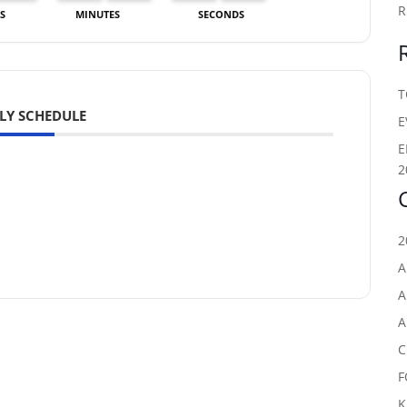
R
S
MINUTES
SECONDS
T
LY SCHEDULE
E
E
2
2
A
A
A
C
F
K