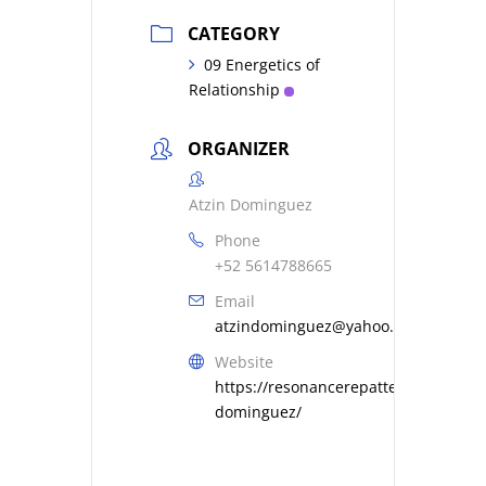
CATEGORY
09 Energetics of
Relationship
ORGANIZER
Atzin Dominguez
Phone
+52 5614788665
Email
atzindominguez@yahoo.com.mx
Website
https://resonancerepatterning.com/a
dominguez/