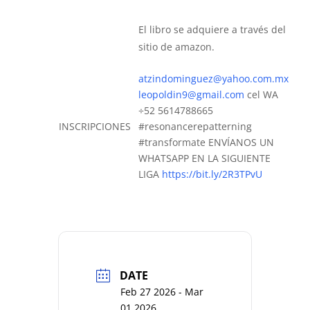
El libro se adquiere a través del
sitio de amazon.
atzindominguez@yahoo.com.mx
leopoldin9@gmail.com
cel WA
÷52 5614788665
INSCRIPCIONES
#resonancerepatterning
#transformate ENVÍANOS UN
WHATSAPP EN LA SIGUIENTE
LIGA
https://bit.ly/2R3TPvU
DATE
Feb 27 2026
- Mar
01 2026