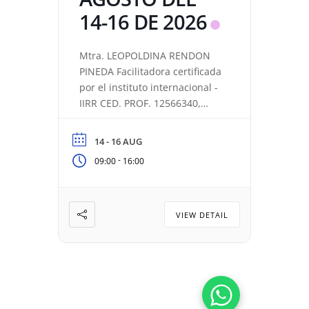
14-16 DE 2026
Mtra. LEOPOLDINA RENDON
PINEDA Facilitadora certificada
por el instituto internacional -
IIRR CED. PROF. 12566340,
certificada por SEP CONOCER-,
con 25 años de experiencia en
14 - 16 AUG
Resonance Repatterning y 15
-
09:00
16:00
años como maestra. Experta
en acompañar procesos de
transformación y conciencia.
VIEW DETAIL