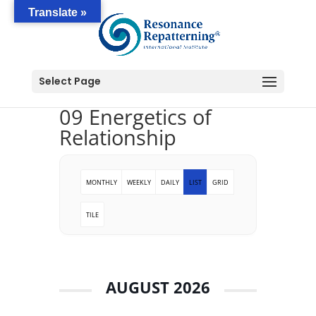
Translate »
Select Page
09 Energetics of
Relationship
MONTHLY
WEEKLY
DAILY
LIST
GRID
TILE
AUGUST 2026