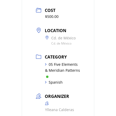
COST
$500.00
LOCATION
Cd. de México
Cd. de México
CATEGORY
05 Five Elements
& Meridian Patterns
Spanish
ORGANIZER
Ylleana Calderas