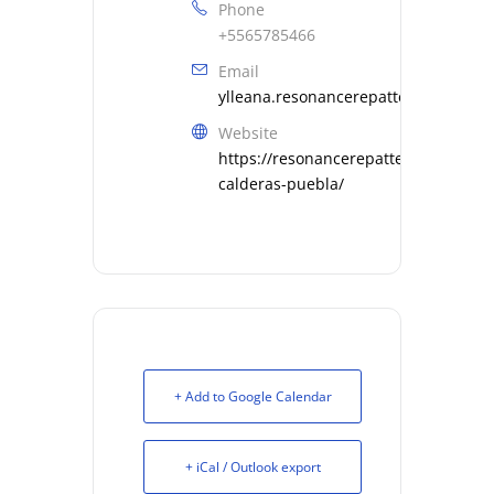
Phone
+5565785466
Email
ylleana.resonancerepatterning@gma
Website
https://resonancerepatterning.com/y
calderas-puebla/
+ Add to Google Calendar
+ iCal / Outlook export