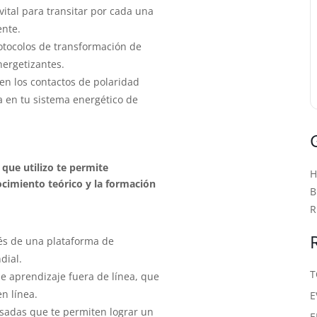
vital para transitar por cada una
ente.
otocolos de transformación de
ergetizantes.
en los contactos de polaridad
a en tu sistema energético de
que utilizo te permite
cimiento teórico y la formación
B
R
vés de una plataforma de
dial.
T
 de aprendizaje fuera de línea, que
n línea.
E
visadas que te permiten lograr un
E