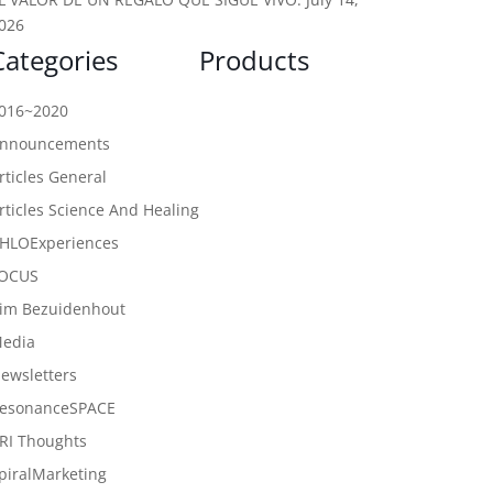
026
Categories
Products
016~2020
nnouncements
rticles General
rticles Science And Healing
HLOExperiences
OCUS
im Bezuidenhout
edia
ewsletters
esonanceSPACE
RI Thoughts
piralMarketing