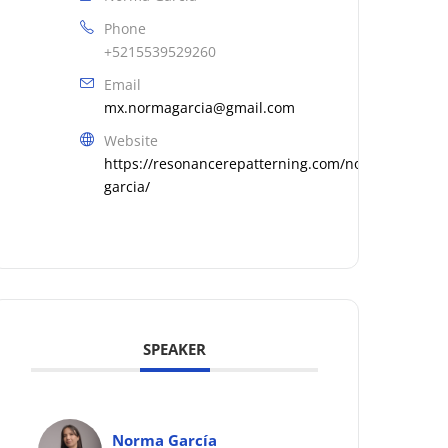
Phone
+5215539529260
Email
mx.normagarcia@gmail.com
Website
https://resonancerepatterning.com/norma-
garcia/
SPEAKER
Norma García