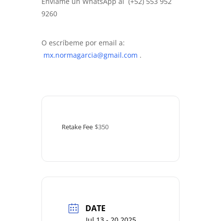
Envíame un WhatsApp al (+52) 553 952
9260
O escríbeme por email a:
mx.normagarcia@gmail.com
.
Retake Fee
$350
DATE
Jul 13 - 20 2025