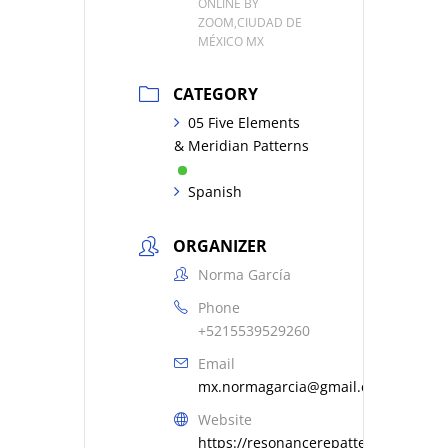
ONLINE BY
ZOOM,CIUDAD DE
MÉXICO MX
CATEGORY
05 Five Elements
& Meridian Patterns
Spanish
ORGANIZER
Norma García
Phone
+5215539529260
Email
mx.normagarcia@gmail.com
Website
https://resonancerepatterning.com/