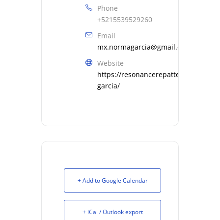
Phone
+5215539529260
Email
mx.normagarcia@gmail.com
Website
https://resonancerepatterning.com/
garcia/
+ Add to Google Calendar
+ iCal / Outlook export