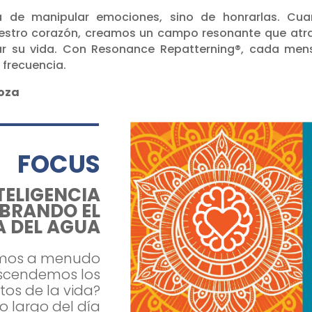
a de manipular emociones, sino de honrarlas. Cu
stro corazón, creamos un campo resonante que atr
mar su vida. Con Resonance Repatterning®, cada men
 frecuencia.
noza
FOCUS
TELIGENCIA
IBRANDO EL
 DEL AGUA
emos a menudo
scendemos los
etos de la vida?
 largo del día