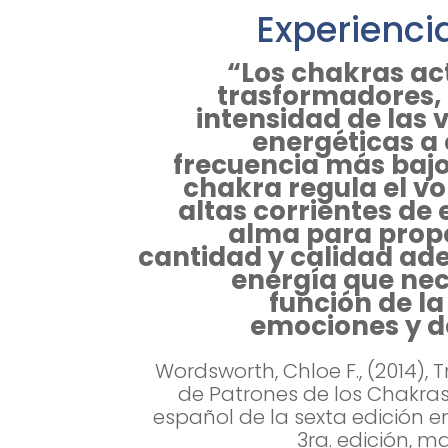
Experienci
“Los chakras a
trasformadores, 
intensidad de las 
energéticas a
frecuencia más bajo
chakra regula el vol
altas corrientes de 
alma para propo
cantidad y calidad ad
energía que nec
función de la
emociones y d
Wordsworth, Chloe F., (2014),
de Patrones de los Chakras
español de la sexta edición en
3ra. edición, m