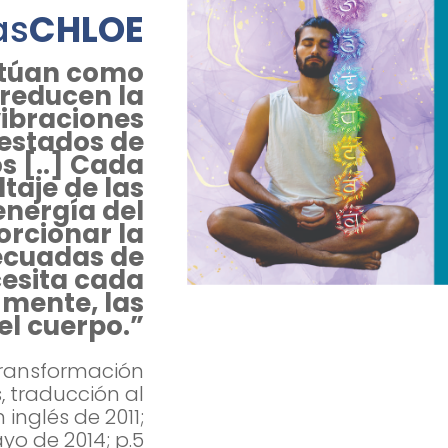
as
CHLOE
ctúan como
reducen la
vibraciones
 estados de
s [..] Cada
taje de las
energía del
rcionar la
ecuadas de
esita cada
 mente, las
el cuerpo.”
 Transformación
, traducción al
 inglés de 2011;
ayo de 2014; p.5