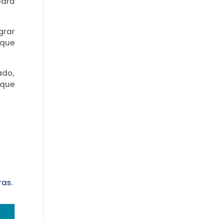
para
grar
 que
ado,
 que
ras.