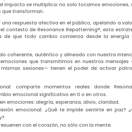
el impacto se multiplica: no solo tocamos emociones, 
 que transforman.
una respuesta afectiva en el público, apelando a valo
 el contexto de Resonance Repatterning®, esta estrat
ea de que todo cambio comienza desde la energía
coherente, auténtico y alineado con nuestra intenc
s emociones que transmitimos en nuestros mensajes
s mismas sesiones— tienen el poder de activar patr
sonal: comparte momentos reales donde Resona
io emocional significativo en ti o en otros.
 emociones: alegría, esperanza, alivio, claridad.
flexión emocional: ¿Qué te impide sentirte en paz? 
y?
 resuenen con el corazón, no sólo con la mente.