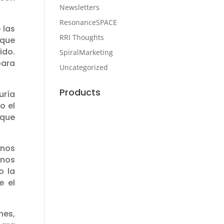
Newsletters
ResonanceSPACE
 las
RRI Thoughts
 que
ido.
SpiralMarketing
para
Uncategorized
Products
uría
o el
 que
rnos
rnos
o la
e el
nes,