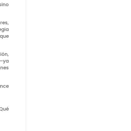
sino
res,
egia
 que
ión,
 —ya
ones
nce
¿Qué