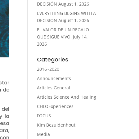
DECISIÓN
August 1, 2026
EVERYTHING BEGINS WITH A
DECISION
August 1, 2026
EL VALOR DE UN REGALO
QUE SIGUE VIVO.
July 14,
2026
Categories
2016~2020
Announcements
star
Articles General
a de
Articles Science And Healing
CHLOExperiences
 del
FOCUS
y la
 esa
Kim Bezuidenhout
ara,
Media
 con