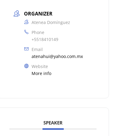
ORGANIZER
Atenea Domínguez
Phone
+5518410149
Email
atenahui@yahoo.com.mx
Website
More info
SPEAKER