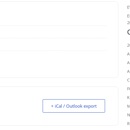
E
E
2
2
A
A
A
C
F
K
+ iCal / Outlook export
M
N
R