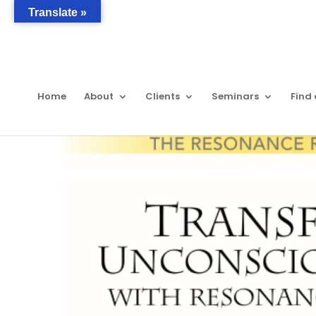
Translate »
Home
About
Clients
Seminars
Find 