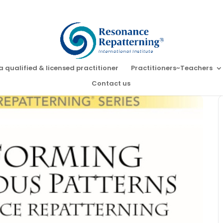
a qualified & licensed practitioner
Practitioners~Teachers
Contact us