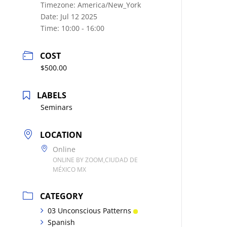
Timezone:
America/New_York
Date:
Jul 12 2025
Time:
10:00 - 16:00
COST
$500.00
LABELS
Seminars
LOCATION
Online
ONLINE BY ZOOM,CIUDAD DE
MÉXICO MX
CATEGORY
03 Unconscious Patterns
Spanish