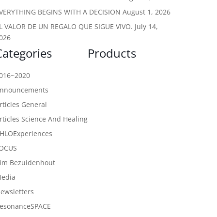
VERYTHING BEGINS WITH A DECISION
August 1, 2026
L VALOR DE UN REGALO QUE SIGUE VIVO.
July 14,
026
Categories
Products
016~2020
nnouncements
rticles General
rticles Science And Healing
HLOExperiences
OCUS
im Bezuidenhout
edia
ewsletters
esonanceSPACE