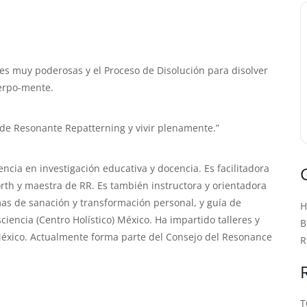
s muy poderosas y el Proceso de Disolución para disolver
uerpo-mente.
) de Resonante Repatterning y vivir plenamente.”
cia en investigación educativa y docencia. Es facilitadora
th y maestra de RR. Es también instructora y orientadora
mas de sanación y transformación personal, y guía de
iencia (Centro Holístico) México. Ha impartido talleres y
B
México. Actualmente forma parte del Consejo del Resonance
R
T