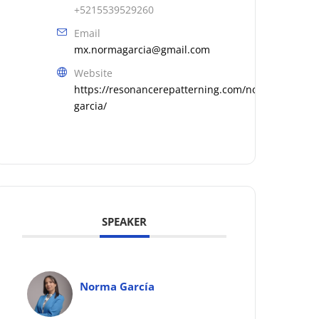
+5215539529260
Email
mx.normagarcia@gmail.com
Website
https://resonancerepatterning.com/norma-
garcia/
SPEAKER
Norma García