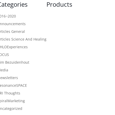
Categories
Products
016~2020
nnouncements
rticles General
rticles Science And Healing
HLOExperiences
OCUS
im Bezuidenhout
edia
ewsletters
esonanceSPACE
RI Thoughts
piralMarketing
ncategorized