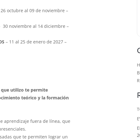
26 octubre al 09 de noviembre –
 30 noviembre al 14 diciembre
–
OS
– 11 al 25 de enero de 2027
–
B
R
que utilizo te permite
cimiento teórico y la formación
T
E
 de aprendizaje fuera de línea, que
E
resenciales.
2
visadas que te permiten lograr un