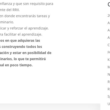
nfianza y que son requisito para
nte del RRII.
2
 en donde encontrarás tareas y
eminario.
A
icar y reforzar el aprendizaje.
A
a facilitar el aprendizaje.
A
mos en que adquieras las
C
s construyendo todos los
F
ación y estar en posibilidad de
minarios, lo que te permitirá
K
onal en poco tiempo.
M
N
R
R
S
U