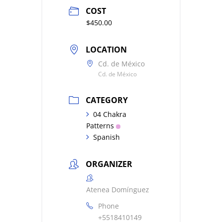
COST
$450.00
LOCATION
Cd. de México
Cd. de México
CATEGORY
04 Chakra
Patterns
Spanish
ORGANIZER
Atenea Domínguez
Phone
+5518410149